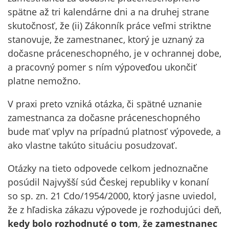
spätne až tri kalendárne dni a na druhej strane
skutočnosť, že (ii) Zákonník práce veľmi striktne
stanovuje, že zamestnanec, ktorý je uznaný za
dočasne práceneschopného, je v ochrannej dobe,
a pracovný pomer s ním výpoveďou ukončiť
platne nemožno.
V praxi preto vzniká otázka, či spätné uznanie
zamestnanca za dočasne práceneschopného
bude mať vplyv na prípadnú platnosť výpovede, a
ako vlastne takúto situáciu posudzovať.
Otázky na tieto odpovede celkom jednoznačne
posúdil Najvyšší súd Českej republiky v konaní
so sp. zn. 21 Cdo/1954/2000, ktorý jasne uviedol,
že z hľadiska zákazu výpovede je rozhodujúci deň,
kedy bolo rozhodnuté o tom
,
že zamestnanec