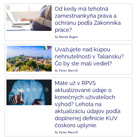
Od kedy má tehotná
zamestnankyňa práva a
ochranu podľa Zákonníka
práce?
By
Marek Bugan
Uvažujete nad kúpou
nehnuteľnosti v Taliansku?
Čo by ste mali vedieť?
By
Peter Marciš
Máte už v RPVS
aktualizované údaje o
konečných užívateľoch
výhod? Lehota na
aktualizáciu údajov podľa
doplnenej definície KUV
čoskoro uplynie.
By
Peter Marciš