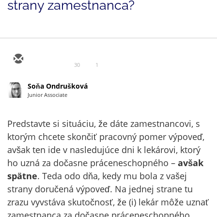
strany zamestnanca?
30
1
Soňa Ondrušková
Junior Associate
Predstavte si situáciu, že dáte zamestnancovi, s
ktorým chcete skončiť pracovný pomer výpoveď,
avšak ten ide v nasledujúce dni k lekárovi, ktorý
ho uzná za dočasne práceneschopného –
avšak
spätne
. Teda odo dňa, kedy mu bola z vašej
strany doručená výpoveď. Na jednej strane tu
zrazu vyvstáva skutočnosť, že (i) lekár môže uznať
zamestnanca za dočasne práceneschopného