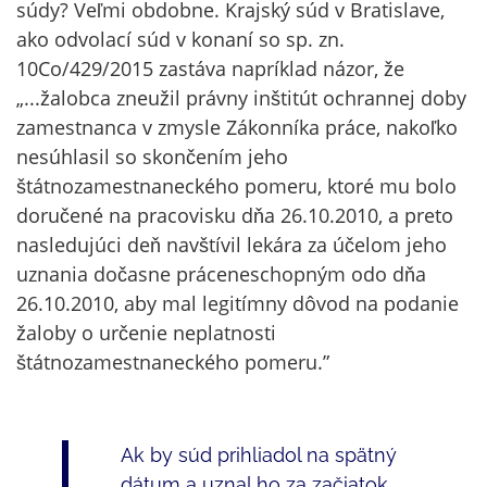
súdy? Veľmi obdobne. Krajský súd v Bratislave,
ako odvolací súd v konaní so sp. zn.
10Co/429/2015 zastáva napríklad názor, že
„...žalobca zneužil právny inštitút ochrannej doby
zamestnanca v zmysle Zákonníka práce, nakoľko
nesúhlasil so skončením jeho
štátnozamestnaneckého pomeru, ktoré mu bolo
doručené na pracovisku dňa 26.10.2010, a preto
nasledujúci deň navštívil lekára za účelom jeho
uznania dočasne práceneschopným odo dňa
26.10.2010, aby mal legitímny dôvod na podanie
žaloby o určenie neplatnosti
štátnozamestnaneckého pomeru.”
Ak by súd prihliadol na spätný
dátum a uznal ho za začiatok