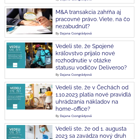
M&A transakcia zahŕňa aj
pracovné právo. Viete, na čo
nezabudnúť?
By
Dajana Csongrádyová
Vedeli ste, že Spojené
kráľovstvo prijalo nové
rozhodnutie v otázke
statusu vodičov Deliveroo?
By
Dajana Csongrádyová
Vedeli ste, že v Čechách od
1.10.2023 platia nové pravidlá
uhrádzania nákladov na
home-office?
By
Dajana Csongrádyová
Vedeli ste, že od 1. augusta
2023 sa zavádza nový druh