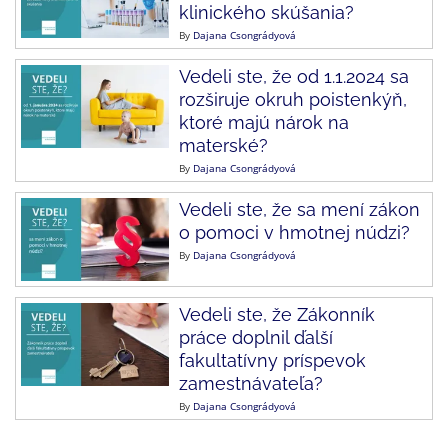
klinického skúšania?
By
Dajana Csongrádyová
Vedeli ste, že od 1.1.2024 sa
rozširuje okruh poistenkýň,
ktoré majú nárok na
materské?
By
Dajana Csongrádyová
Vedeli ste, že sa mení zákon
o pomoci v hmotnej núdzi?
By
Dajana Csongrádyová
Vedeli ste, že Zákonník
práce doplnil ďalší
fakultatívny príspevok
zamestnávateľa?
By
Dajana Csongrádyová