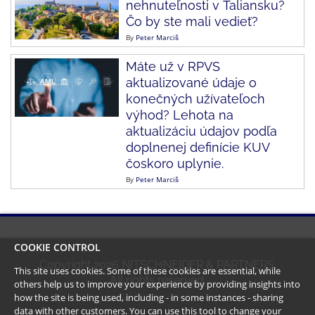
nehnuteľnosti v Taliansku?
Čo by ste mali vedieť?
By
Peter Marciš
Máte už v RPVS
aktualizované údaje o
konečných užívateľoch
výhod? Lehota na
aktualizáciu údajov podľa
doplnenej definície KUV
čoskoro uplynie.
By
Peter Marciš
COOKIE CONTROL
Copyright
2026
NITSCHNEIDER & PARTNERS.
This site uses cookies. Some of these cookies are essential, while
All rights reserved.
others help us to improve your experience by providing insights into
how the site is being used, including - in some instances - sharing
data with other customers. You can use this tool to
change your