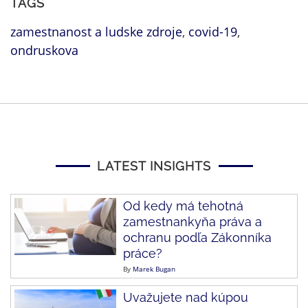
TAGS
zamestnanost a ludske zdroje
,
covid-19
,
ondruskova
LATEST INSIGHTS
Od kedy má tehotná
zamestnankyňa práva a
ochranu podľa Zákonníka
práce?
By
Marek Bugan
Uvažujete nad kúpou