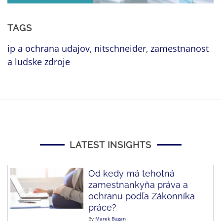
TAGS
ip a ochrana udajov
,
nitschneider
,
zamestnanost
a ludske zdroje
LATEST INSIGHTS
Od kedy má tehotná
zamestnankyňa práva a
ochranu podľa Zákonníka
práce?
By
Marek Bugan