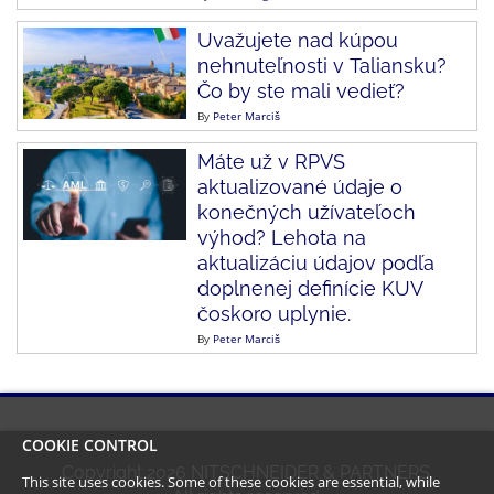
Uvažujete nad kúpou
nehnuteľnosti v Taliansku?
Čo by ste mali vedieť?
By
Peter Marciš
Máte už v RPVS
aktualizované údaje o
konečných užívateľoch
výhod? Lehota na
aktualizáciu údajov podľa
doplnenej definície KUV
čoskoro uplynie.
By
Peter Marciš
COOKIE CONTROL
Copyright
2026
NITSCHNEIDER & PARTNERS.
This site uses cookies. Some of these cookies are essential, while