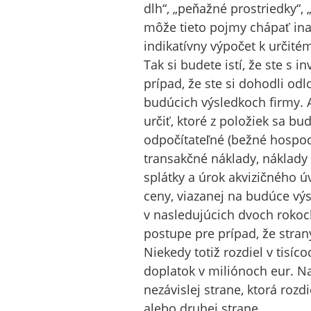
dlh“, „peňažné prostriedky“, 
môže tieto pojmy chápať inak
indikatívny výpočet k určit
Tak si budete istí, že ste s i
prípad, že ste si dohodli odl
budúcich výsledkoch firmy. 
určiť, ktoré z položiek sa b
odpočítateľné (bežné hospod
transakčné náklady, náklady 
splátky a úrok akvizičného úv
ceny, viazanej na budúce vý
v nasledujúcich dvoch rokoc
postupe pre prípad, že stra
Niekedy totiž rozdiel v tisí
doplatok v miliónoch eur. Na
nezávislej strane, ktorá rozd
alebo druhej strane.