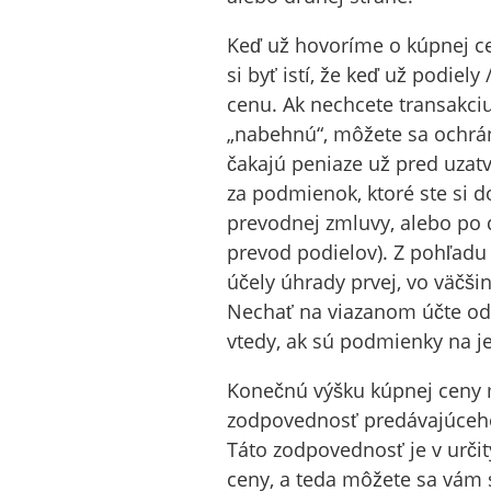
Keď už hovoríme o kúpnej cen
si byť istí, že keď už podiel
cenu. Ak nechcete transakciu
„nabehnú“, môžete sa ochrá
čakajú peniaze už pred uza
za podmienok, ktoré ste si d
prevodnej zmluvy, alebo po 
prevod podielov). Z pohľadu
účely úhrady prvej, vo väčši
Nechať na viazanom účte od
vtedy, ak sú podmienky na j
Konečnú výšku kúpnej ceny
zodpovednosť predávajúceho 
Táto zodpovednosť je v urči
ceny, a teda môžete sa vám s