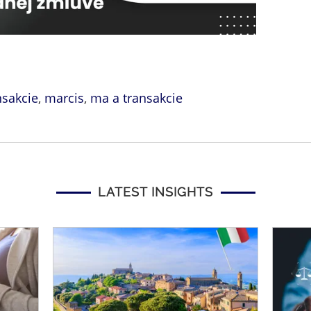
nsakcie
,
marcis
,
ma a transakcie
LATEST INSIGHTS