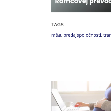
TAGS
m&a
,
predajspoločnosti
,
tra