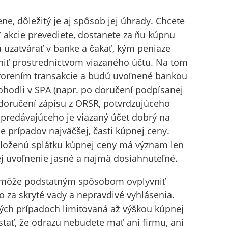
e, dôležitý je aj spôsob jej úhrady. Chcete
y / akcie prevediete, dostanete za ňu kúpnu
 uzatvárať v banke a čakať, kým peniaze
niť prostredníctvom viazaného účtu. Na tom
tvorením transakcie a budú uvoľnené bankou
ohodli v SPA (napr. po doručení podpísanej
doručení zápisu z ORSR, potvrdzujúceho
 predávajúceho je viazaný účet dobrý na
ne prípadov najväčšej, časti kúpnej ceny.
loženú splátku kúpnej ceny má význam len
ej uvoľnenie jasné a najmä dosiahnuteľné.
 môže podstatným spôsobom ovplyvniť
za skryté vady a nepravdivé vyhlásenia.
tých prípadoch limitovaná až výškou kúpnej
tať, že odrazu nebudete mať ani firmu, ani