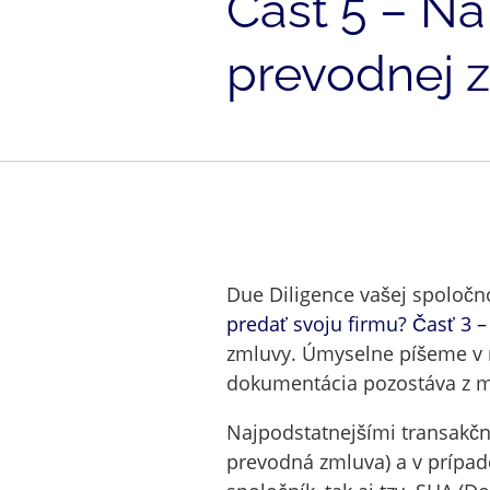
Časť 5 – Na
prevodnej 
Due Diligence vašej spoločn
predať svoju firmu? Časť 3 –
zmluvy. Úmyselne píšeme v 
dokumentácia pozostáva z m
Najpodstatnejšími transakč
prevodná zmluva) a v prípade