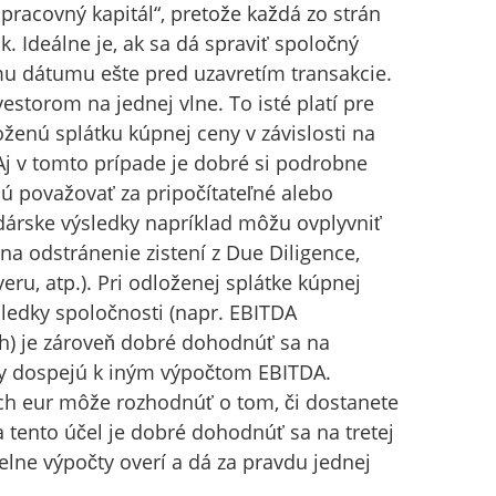
„pracovný kapitál“, pretože každá zo strán
. Ideálne je, ak sa dá spraviť spoločný
ému dátumu ešte pred uzavretím transakcie.
nvestorom na jednej vlne. To isté platí pre
oženú splátku kúpnej ceny v závislosti na
Aj v tomto prípade je dobré si podrobne
udú považovať za pripočítateľné alebo
árske výsledky napríklad môžu ovplyvniť
na odstránenie zistení z Due Diligence,
eru, atp.). Pri odloženej splátke kúpnej
sledky spoločnosti (napr. EBITDA
h) je zároveň dobré dohodnúť sa na
ny dospejú k iným výpočtom EBITDA.
coch eur môže rozhodnúť o tom, či dostanete
 tento účel je dobré dohodnúť sa na tretej
ielne výpočty overí a dá za pravdu jednej