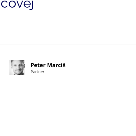
mcovej
Peter Marciš
Partner