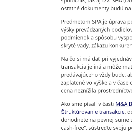
spoločník, tak aj tzv. SHA (
ostatné dokumenty budú na 
Predmetom SPA je úprava po
výšky prevádzaných podielov
podmienok a spôsobu vyspor
skryté vady, zákazu konkurenc
Na čo si má dať pri vyjedná
transakcia je iná a môže mať 
predávajúceho vždy bude, ab
zaplatené vo výške a v čas
cena neznížila prostredníct
Ako sme písali v časti
M&A Ba
Štruktúrovanie transakcie
, 
dohodnete na pevnej sume s
cash-free“, sústreďte svoju po