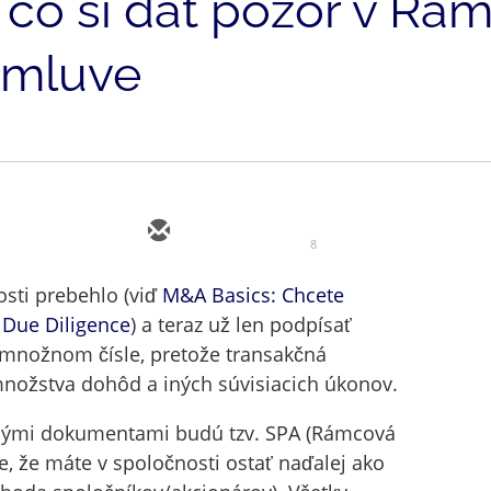
 čo si dať pozor v Rá
zmluve
8
osti prebehlo (viď
M&A Basics: Chcete
 Due Diligence
) a teraz už len podpísať
množnom čísle, pretože transakčná
nožstva dohôd a iných súvisiacich úkonov.
nými dokumentami budú tzv. SPA (Rámcová
, že máte v spoločnosti ostať naďalej ako