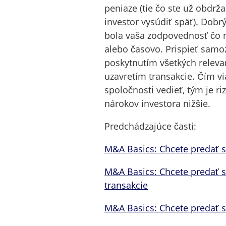
peniaze (tie čo ste už obdrža
investor vysúdiť späť). Dobr
bola vaša zodpovednosť čo na
alebo časovo. Prispieť samo
poskytnutím všetkých releva
uzavretím transakcie. Čím v
spoločnosti vedieť, tým je ri
nárokov investora nižšie.
Predchádzajúce časti:
M&A Basics: Chcete predať s
M&A Basics: Chcete predať s
transakcie
M&A Basics: Chcete predať s