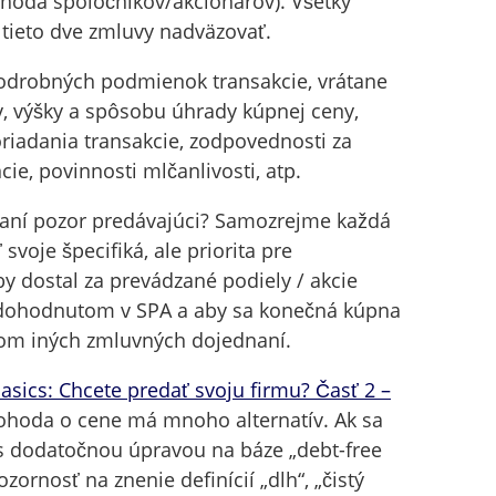
Dohoda spoločníkov/akcionárov). Všetky
tieto dve zmluvy nadväzovať.
drobných podmienok transakcie, vrátane
, výšky a spôsobu úhrady kúpnej ceny,
iadania transakcie, zodpovednosti za
ie, povinnosti mlčanlivosti, atp.
vaní pozor predávajúci? Samozrejme každá
svoje špecifiká, ale priorita pre
y dostal za prevádzané podiely / akcie
e dohodnutom v SPA a aby sa konečná kúpna
vom iných zmluvných dojednaní.
sics: Chcete predať svoju firmu? Časť 2 –
dohoda o cene má mnoho alternatív. Ak sa
 dodatočnou úpravou na báze „debt-free
zornosť na znenie definícií „dlh“, „čistý