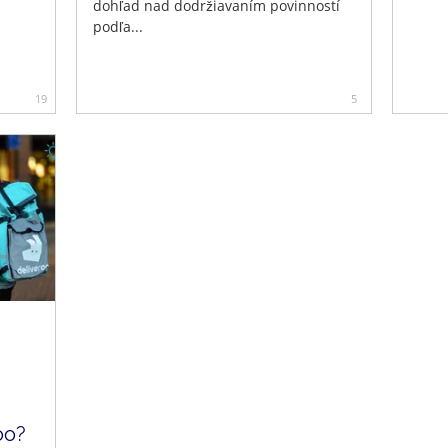
dohľad nad dodržiavaním povinností
podľa...
19
5
oo?