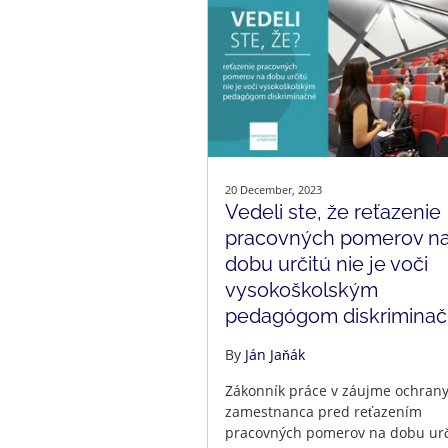
20 December, 2023
Vedeli ste, že reťazenie
pracovných pomerov n
dobu určitú nie je voči
vysokoškolským
pedagógom diskrimina
By
Ján Jaňák
Zákonník práce v záujme ochran
zamestnanca pred reťazením
pracovných pomerov na dobu urč