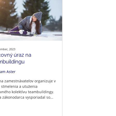
ember, 2023
covný úraz na
mbuildingu
am Aster
na zamestnávateľov organizuje v
 stmelenia a utuženia
vného kolektívu teambuildingy.
a zákonodarca vysporiadal so...