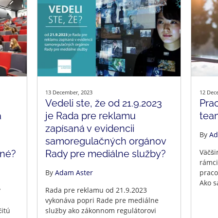
13 December, 2023
12 Dec
Vedeli ste, že od 21.9.2023
Pra
a
je Rada pre reklamu
tea
zapísaná v evidencii
By
Ad
samoregulačných orgánov
Väčši
čné?
Rady pre mediálne služby?
rámci
By
Adam Aster
praco
Ako s
y
Rada pre reklamu od 21.9.2023
vykonáva popri Rade pre mediálne
itú
služby ako zákonnom regulátorovi