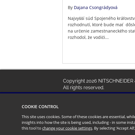
By
Dajana Csongrádyová
Najvyšší súd Spojeného kráľovstv
rozhodnutí, ktoré bude mať dôsl
na určenie zamestnaneckého sta
rozhodol, že vodiči...
Copyright
2026
NITSCHNEIDER 
All rights reserved.
COOKIE CONTROL
This site uses cookies. Some of these cookies are essential, wh
insights into how the site is being used, including - in some in
this tool to
change your cookie settings
. By selecting ‘Accept Al