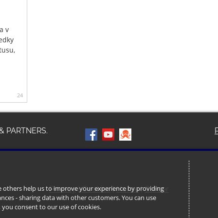
a v
edky
tusu,
24
& PARTNERS.
ile others help us to improve your experience by providing
Privacy
|
Cookies
|
Home
|
Career
stances - sharing data with other customers. You can use
l’, you consent to our use of cookies.