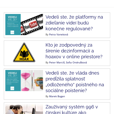
Vedeli ste, že platformy na
zdieľanie videí budú
konečne regulované?
By
Petra Vaneková
Kto je zodpovedný za
šírenie dezinformácií a
hoaxov v online priestore?
By
Peter Marciš
Soňa Ondrušková
Vedeli ste, že vláda dnes
predĺžila splatnosť
„odloženého“ poistného na
sociálne poistenie?
By
Marek Bugan
Zaužívaný systém 996 v
čínskej kultúre ako