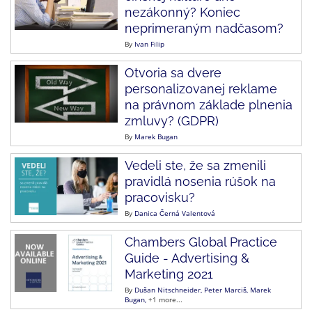
nezákonný? Koniec
neprimeraným nadčasom?
By
Ivan Filip
Otvoria sa dvere
personalizovanej reklame
na právnom základe plnenia
zmluvy? (GDPR)
By
Marek Bugan
Vedeli ste, že sa zmenili
pravidlá nosenia rúšok na
pracovisku?
By
Danica Černá Valentová
Chambers Global Practice
Guide - Advertising &
Marketing 2021
By
Dušan Nitschneider
Peter Marciš
Marek
Bugan
+1 more...