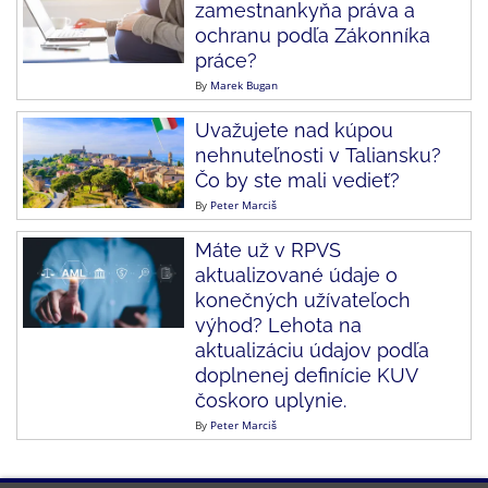
zamestnankyňa práva a
ochranu podľa Zákonníka
práce?
By
Marek Bugan
Uvažujete nad kúpou
nehnuteľnosti v Taliansku?
Čo by ste mali vedieť?
By
Peter Marciš
Máte už v RPVS
aktualizované údaje o
konečných užívateľoch
výhod? Lehota na
aktualizáciu údajov podľa
doplnenej definície KUV
čoskoro uplynie.
By
Peter Marciš