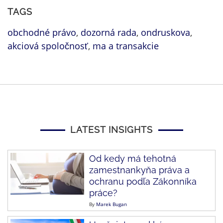
TAGS
obchodné právo
,
dozorná rada
,
ondruskova
,
akciová spoločnosť
,
ma a transakcie
LATEST INSIGHTS
Od kedy má tehotná
zamestnankyňa práva a
ochranu podľa Zákonníka
práce?
By
Marek Bugan