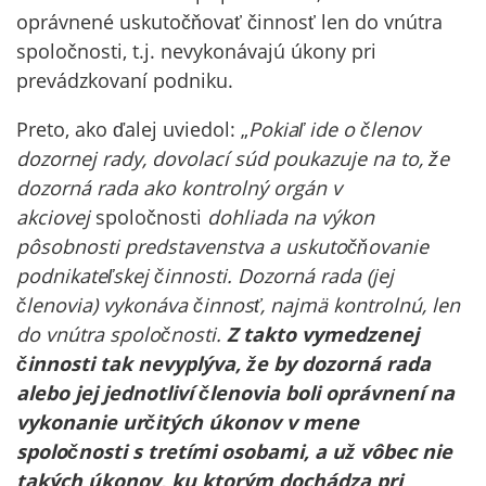
oprávnené uskutočňovať činnosť len do vnútra
spoločnosti, t.j. nevykonávajú úkony pri
prevádzkovaní podniku.
Preto, ako ďalej uviedol: „
Pokiaľ ide o členov
dozornej rady, dovolací súd poukazuje na to, že
dozorná rada ako kontrolný orgán v
akciovej
spoločnosti
dohliada na výkon
pôsobnosti predstavenstva a uskutočňovanie
podnikateľskej činnosti. Dozorná rada (jej
členovia) vykonáva činnosť, najmä kontrolnú, len
do vnútra spoločnosti.
Z takto vymedzenej
činnosti tak nevyplýva, že by dozorná rada
alebo jej jednotliví členovia boli oprávnení na
vykonanie určitých úkonov v mene
spoločnosti s tretími osobami, a už vôbec nie
takých úkonov, ku ktorým dochádza pri