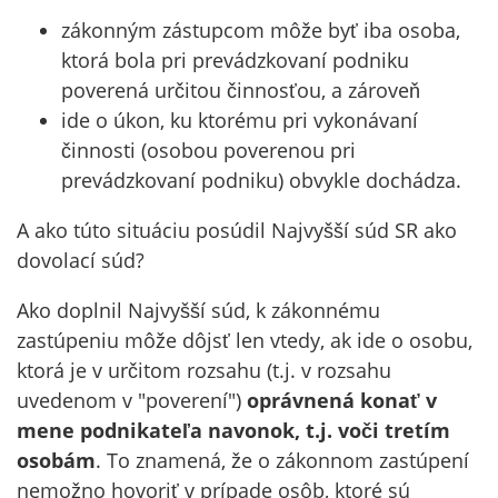
zákonným zástupcom môže byť iba osoba,
ktorá bola pri prevádzkovaní podniku
poverená určitou činnosťou, a zároveň
ide o úkon, ku ktorému pri vykonávaní
činnosti (osobou poverenou pri
prevádzkovaní podniku) obvykle dochádza.
A ako túto situáciu posúdil Najvyšší súd SR ako
dovolací súd?
Ako doplnil Najvyšší súd, k zákonnému
zastúpeniu môže dôjsť len vtedy, ak ide o osobu,
ktorá je v určitom rozsahu (t.j. v rozsahu
uvedenom v "poverení")
oprávnená konať v
mene podnikateľa navonok, t.j. voči tretím
osobám
. To znamená, že o zákonnom zastúpení
nemožno hovoriť v prípade osôb, ktoré sú