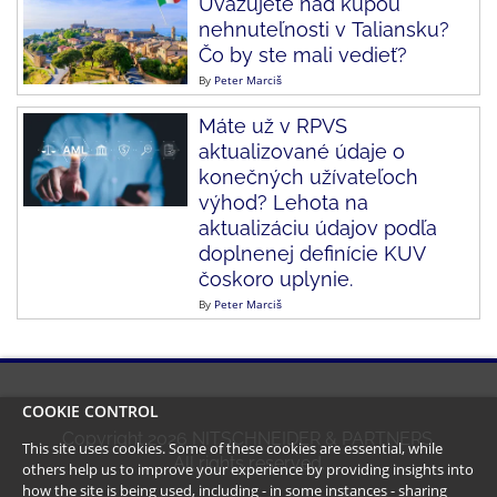
Uvažujete nad kúpou
nehnuteľnosti v Taliansku?
Čo by ste mali vedieť?
By
Peter Marciš
Máte už v RPVS
aktualizované údaje o
konečných užívateľoch
výhod? Lehota na
aktualizáciu údajov podľa
doplnenej definície KUV
čoskoro uplynie.
By
Peter Marciš
COOKIE CONTROL
Copyright
2026
NITSCHNEIDER & PARTNERS.
This site uses cookies. Some of these cookies are essential, while
All rights reserved.
others help us to improve your experience by providing insights into
how the site is being used, including - in some instances - sharing